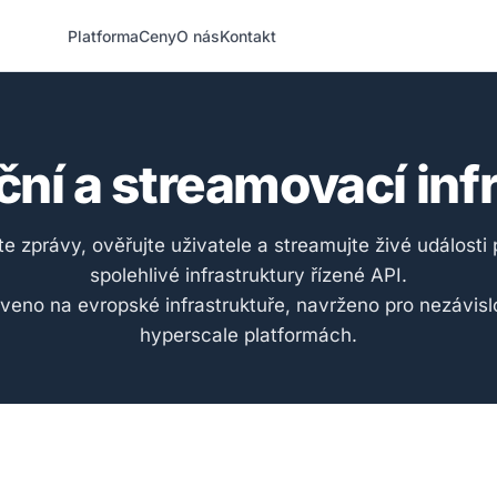
Platforma
Ceny
O nás
Kontakt
í a streamovací inf
jte zprávy, ověřujte uživatele a streamujte živé události
spolehlivé infrastruktury řízené API.
veno na evropské infrastruktuře, navrženo pro nezávisl
hyperscale platformách.