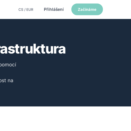
Přihlášení
Začínáme
CS / EUR
rastruktura
 pomocí
ost na