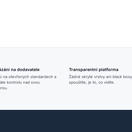
ázání na dodavatele
Transparentní platforma
o na otevřených standardech a
Žádné skryté vrstvy ani black boxy
áte kontrolu nad svou
spouštíte, je to, co vidíte.
urou.