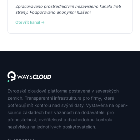
Zpracováváno prostřednictvím nezávislého kanálu třetí
strany. Podporováno anonymní hlášení.
Otevřít kanál →
Evropská cloudová platforma postavená v severských
zemích. Transparentní infrastruktura pro firmy, které
potřebují mít kontrolu nad svými daty. Vystavěna na open-
source základech bez vázanosti na dodavatele, pro
přenositelnost, ověřitelnost a dlouhodobou kontrolu
nezávislou na jednotlivých poskytovatelích.