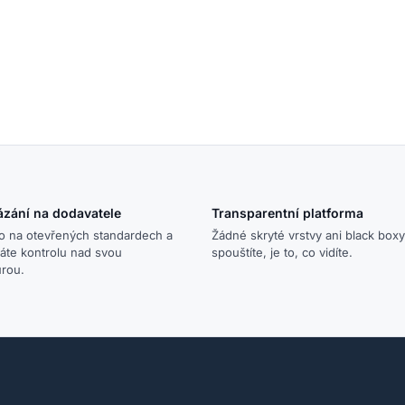
ázání na dodavatele
Transparentní platforma
o na otevřených standardech a
Žádné skryté vrstvy ani black boxy
áte kontrolu nad svou
spouštíte, je to, co vidíte.
urou.