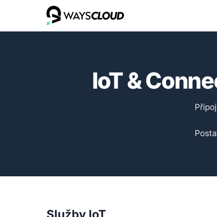
IoT & Connec
Připo
Posta
Služby IoT