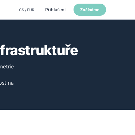
Přihlášení
Začínáme
CS / EUR
nfrastruktuře
metrie
ost na