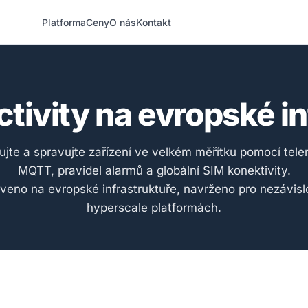
Platforma
Ceny
O nás
Kontakt
tivity na evropské i
jujte a spravujte zařízení ve velkém měřítku pomocí tele
MQTT, pravidel alarmů a globální SIM konektivity.
veno na evropské infrastruktuře, navrženo pro nezávisl
hyperscale platformách.